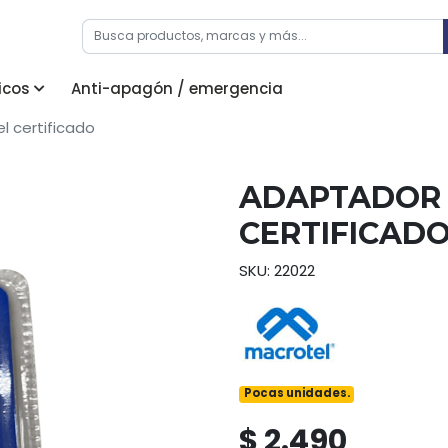
icos
Anti-apagón / emergencia
l certificado
ADAPTADOR 
CERTIFICAD
SKU: 22022
Pocas unidades.
$ 2.490