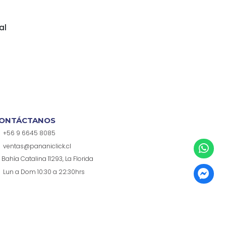
al
ONTÁCTANOS
+56 9 6645 8085
ventas@pananiclick.cl
Bahía Catalina 11293, La Florida
Lun a Dom 10:30 a 22:30hrs