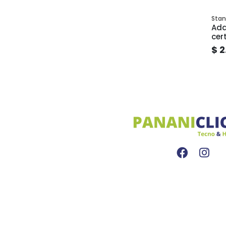
Stan
Ada
cer
$ 2