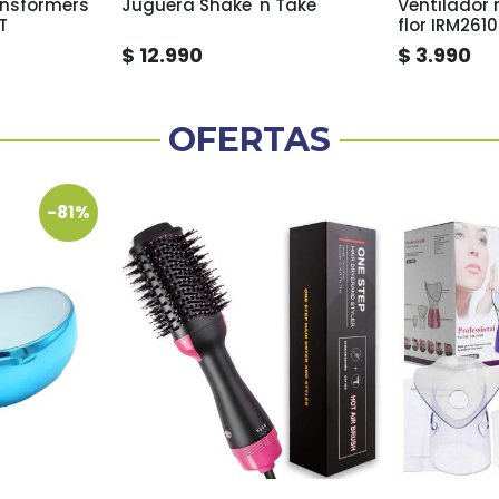
ansformers
Juguera Shake 'n Take
Ventilador 
T
flor IRM261
$ 12.990
$ 3.990
OFERTAS
-81%