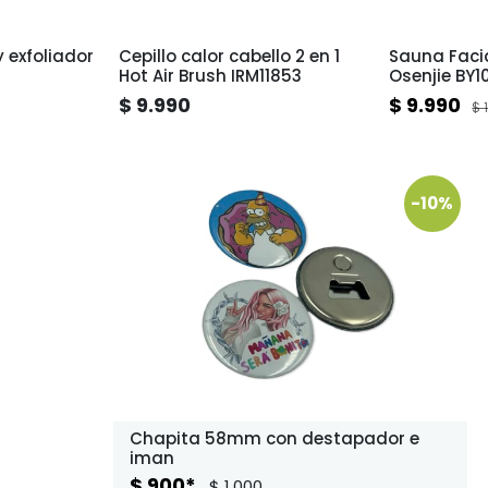
y exfoliador
Cepillo calor cabello 2 en 1
Sauna Facia
Hot Air Brush IRM11853
Osenjie BY1
$ 9.990
$ 9.990
$ 
-10%
Chapita 58mm con destapador e
iman
$ 900*
$ 1.000