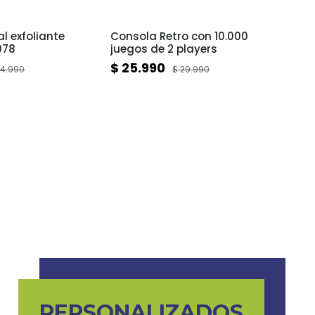
Ultra
l exfoliante
Consola Retro con 10.000
Audíf
078
juegos de 2 players
UP55
$ 25.990
$ 7.
14.990
$ 29.990
PERSONALIZADOS