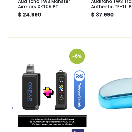
fic
Audífono TWS Monster
Audifono TWS Tr
N 673
Airmars XKT09 BT
Authentic TF-T11 B
$ 24.990
$ 37.990
-46%
-6%