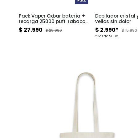
Pack
-7004
Pack Vaper Oxbar batería +
Depilador cristal 
recarga 25000 puff Tabaco
vellos sin dolor
Virginia
$ 27.990
$ 2.990*
$ 29.990
$ 15.990
*Desde 50un.