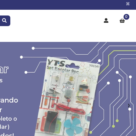
×
0
›