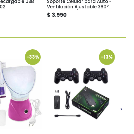
recargable USB
Soporte Celular para Auto -
Sopor
002
Ventilación Ajustable 360°
- Ven
IRM11770
IRM11
$ 3.990
$ 4.
-33%
-13%