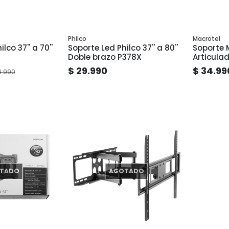
Philco
Macrotel
lco 37'' a 70''
Soporte Led Philco 37'' a 80''
Soporte 
Doble brazo P378X
Articulad
$ 29.990
$ 34.99
4.990
TADO
AGOTADO