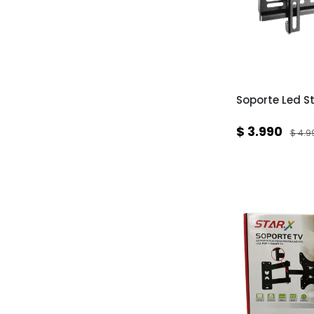
Soporte Led S
$ 3.990
$ 4.9