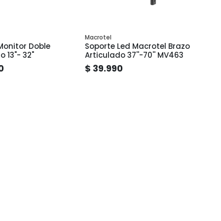
Macrotel
Monitor Doble
Soporte Led Macrotel Brazo
o 13"- 32"
Articulado 37''-70'' MV463
0
$ 39.990