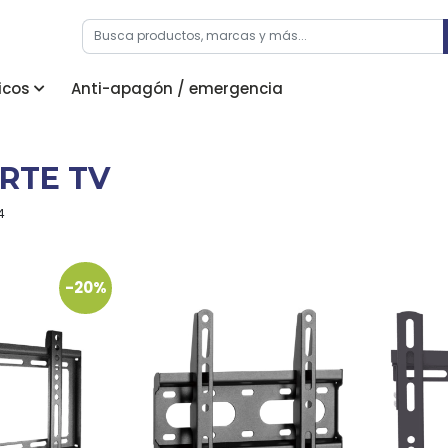
icos
Anti-apagón / emergencia
RTE TV
4
-20%