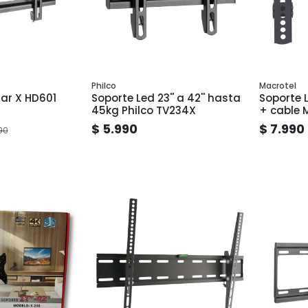
Philco
Macrotel
tar X HD601
Soporte Led 23'' a 42'' hasta
Soporte L
45kg Philco TV234X
+ cable 
$ 5.990
$ 7.990
90