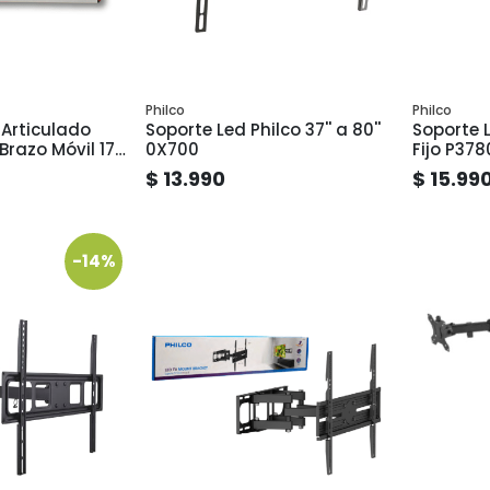
Philco
Philco
 Articulado
Soporte Led Philco 37'' a 80''
Soporte L
Brazo Móvil 17"
0X700
Fijo P378
as
$ 13.990
$ 15.99
-14%