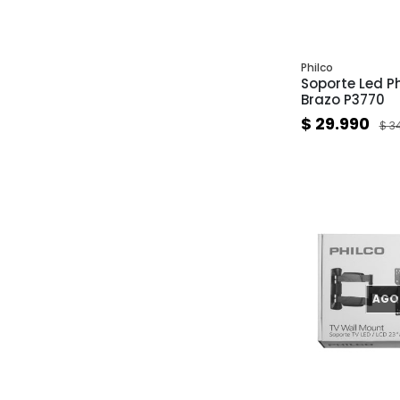
Philco
Soporte Led Phi
Brazo P3770
$ 29.990
$ 3
AGO