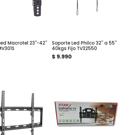
ed Macrotel 23''-42''
Soporte Led Philco 32'' a 55''
MV301S
40kgs Fijo TV32550
$ 9.990