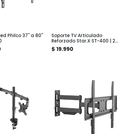
ed Philco 37'' a 80''
Soporte TV Articulado
0
Reforzado Star.X ST-400 | 26"
a 65" Pulgadas
0
$ 19.990