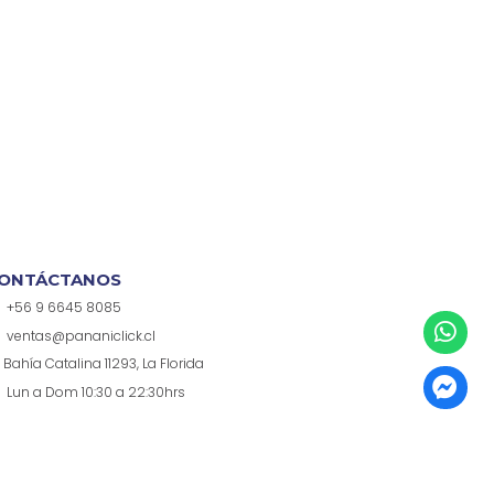
ONTÁCTANOS
+56 9 6645 8085
ventas@pananiclick.cl
Bahía Catalina 11293, La Florida
Lun a Dom 10:30 a 22:30hrs