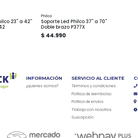
Philco
lco 23'' a 42''
Soporte Led Philco 37'' a 70''
42
Doble brazo P377X
$ 44.990
INFORMACIÓN
SERVICIO AL CLIENTE
C
¿quienes somos?
Términos y condiciones
Política de reembolso
Política de envíos
Trabaja con nosotros
Suscripción