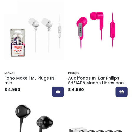
Maxell
Philips
Fono Maxell ML Plugs IN-
Audífonos In-Ear Philips
mic
SHE1405 Manos Libres con
Micrófono y Plug 3.5 mm
$ 4.990
$ 4.990