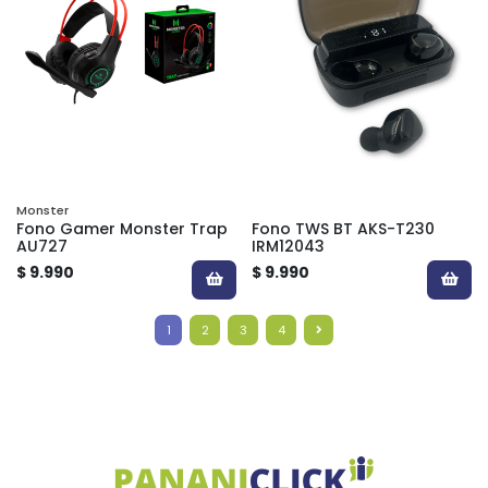
Monster
Fono Gamer Monster Trap
Fono TWS BT AKS-T230
AU727
IRM12043
$ 9.990
$ 9.990
1
2
3
4