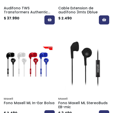
Audifono TWS
Cable Extension de
Transformers Authentic
audífono 3mts Dblue
TF-T11 BT
$ 37.990
$ 2.490
Maxell
Maxell
Fono Maxell ML In-Ear Bolsa
Fono Maxell ML StereoBuds
EB-mic
$ 2.490
$ 3.490