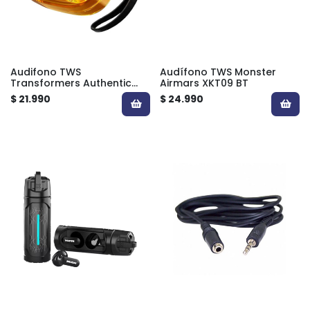
Audifono TWS
Audífono TWS Monster
Transformers Authentic
Airmars XKT09 BT
TF-T18 BT
$ 21.990
$ 24.990