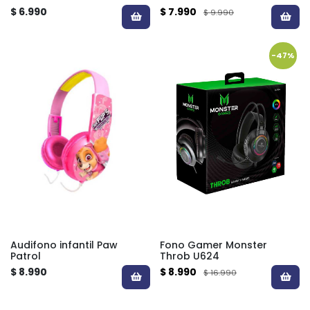
$ 6.990
$ 7.990
$ 9.990
-47%
Audifono infantil Paw
Fono Gamer Monster
Patrol
Throb U624
$ 8.990
$ 8.990
$ 16.990