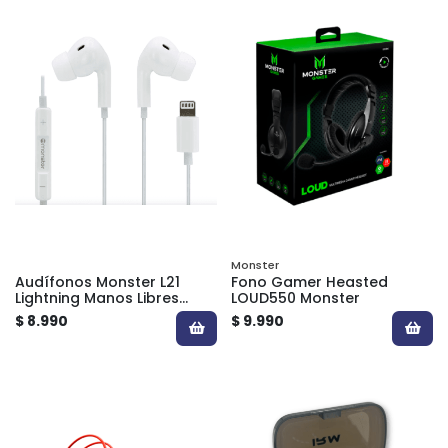
Monster
Audífonos Monster L21
Fono Gamer Heasted
Lightning Manos Libres
LOUD550 Monster
para iPhone
$ 8.990
$ 9.990