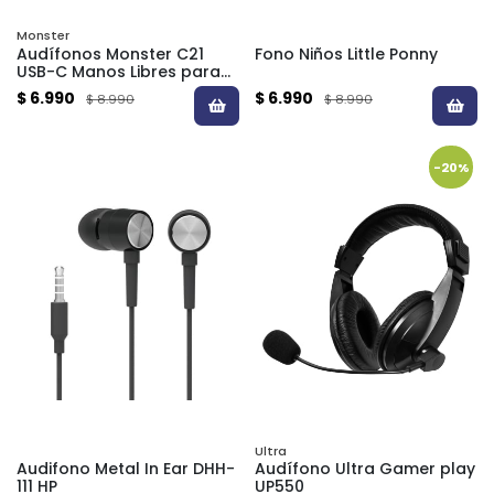
Monster
Audífonos Monster C21
Fono Niños Little Ponny
USB-C Manos Libres para
Smartphone y Tablet
$ 6.990
$ 6.990
$ 8.990
$ 8.990
-20%
Ultra
Audifono Metal In Ear DHH-
Audífono Ultra Gamer play
111 HP
UP550