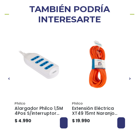
TAMBIÉN PODRÍA
INTERESARTE
0%
Philco
Philco
3MTS
Alargador Philco 1,5M
Extensión Eléctrica
Res
4Pos S/interruptor
XT49 15mt Naranjo
adh
PLC415
Philco
hoja
$ 4.990
$ 19.990
$ 2.