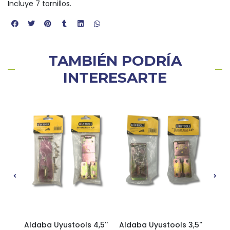
Incluye 7 tornillos.
TAMBIÉN PODRÍA
INTERESARTE
 3''
Aldaba Uyustools 4,5''
Aldaba Uyustools 3,5''
Ald