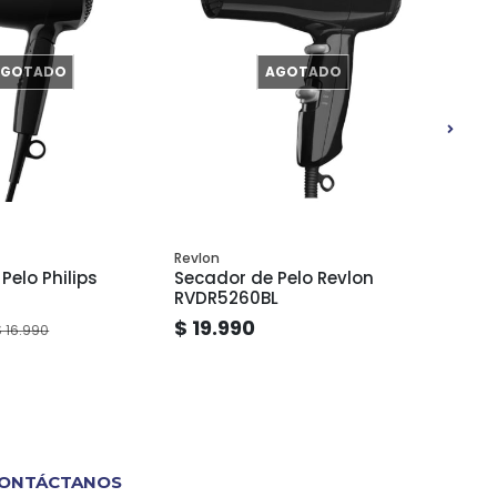
AGOTADO
AGOTADO
Revlon
Revlon
Pelo Philips
Secador de Pelo Revlon
Secad
RVDR5260BL
RVDR
$ 19.990
$ 17
$ 16.990
ONTÁCTANOS