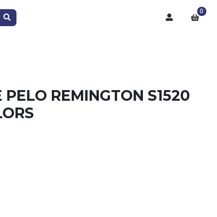
0
 PELO REMINGTON S1520
LORS