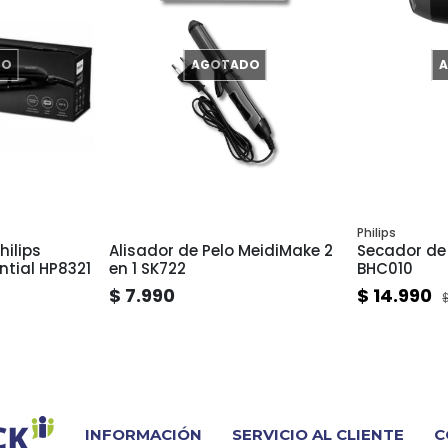
DO
AGOTADO
Philips
hilips
Alisador de Pelo MeidiMake 2
Secador de 
ntial HP8321
en 1 SK722
BHC010
$ 7.990
$ 14.990
INFORMACIÓN
SERVICIO AL CLIENTE
C