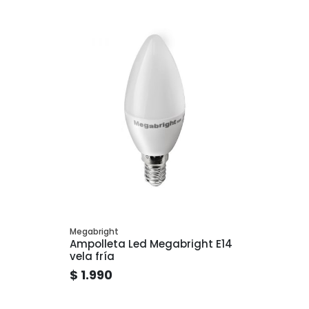
Megabright
Ampolleta Led Megabright E14
vela fría
$ 1.990