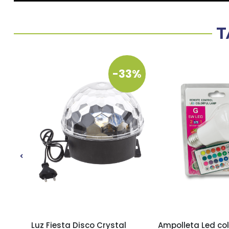
T
13%
-33%
Luz Fiesta Disco Crystal
Ampolleta Led col