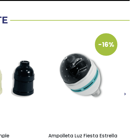
TE
-16%
mple
Ampolleta Luz Fiesta Estrella
Mini 