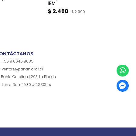
IRM
Holog
$ 2.490
$ 12
$ 2.990
ONTÁCTANOS
+56 9 6645 8085
ventas@pananiclick.cl
Bahía Catalina 11293, La Florida
Lun a Dom 10:30 a 22:30hrs