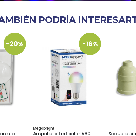
AMBIÉN PODRÍA INTERESAR
-20%
-16%
Megabright
ores a
Ampolleta Led color A60
Soquete si