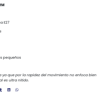
IRM
a E27
a
es pequeños
ja ya que por la rapidez del movimiento no enfoca bien
l es ultra nítido.