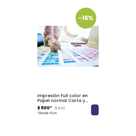
-16%
Impresión Full color en
Papel normal Carta y
Oficio
$ 500*
$ 600
*Desde 10un.