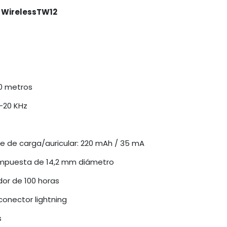
 WirelessTW12
10 metros
-20 KHz
e de carga/auricular: 220 mAh / 35 mA
mpuesta de 14,2 mm diámetro
dor de 100 horas
conector lightning
s