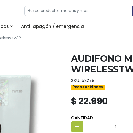
icos
Anti-apagón / emergencia
relesstw12
AUDIFONO M
WIRELESSTW
SKU: 52279
Pocas unidades.
$ 22.990
CANTIDAD