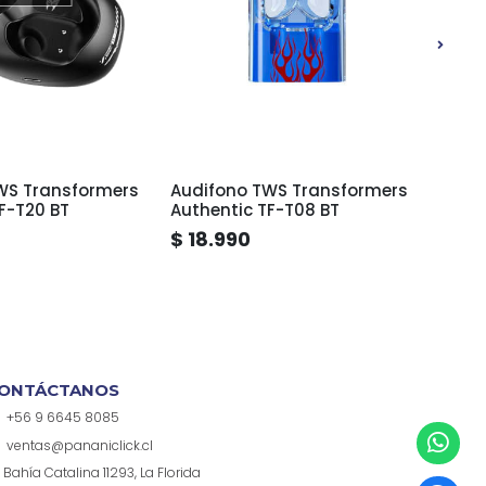
WS Transformers
Audifono TWS Transformers
Audi
F-T20 BT
Authentic TF-T08 BT
Authe
$ 18.990
$ 14
ONTÁCTANOS
+56 9 6645 8085
ventas@pananiclick.cl
Bahía Catalina 11293, La Florida