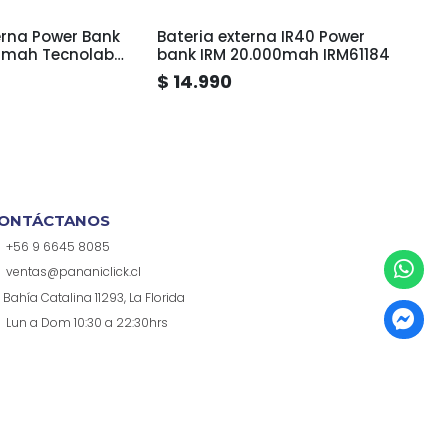
erna Power Bank
Bateria externa IR40 Power
Bater
00mah Tecnolab
bank IRM 20.000mah IRM61184
bank 
$ 14.990
$ 9.
ONTÁCTANOS
+56 9 6645 8085
ventas@pananiclick.cl
Bahía Catalina 11293, La Florida
Lun a Dom 10:30 a 22:30hrs