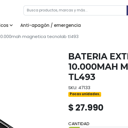
icos
Anti-apagón / emergencia
 10.000mah magnetica tecnolab tl493
BATERIA EX
10.000MAH 
TL493
SKU: 47133
Pocas unidades.
$ 27.990
CANTIDAD