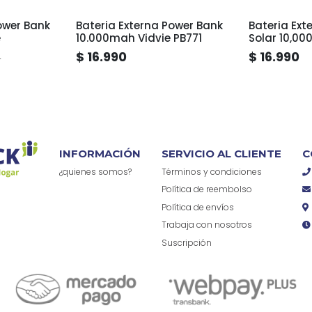
ower Bank
Bateria Externa Power Bank
Bateria Ext
e
10.000mah Vidvie PB771
Solar 10,0
TL570
$ 16.990
$ 16.990
0
INFORMACIÓN
SERVICIO AL CLIENTE
C
¿quienes somos?
Términos y condiciones
Política de reembolso
Política de envíos
Trabaja con nosotros
Suscripción