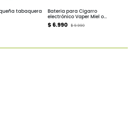
equeña tabaquera
Bateria para Cigarro
Bater
electrónico Vaper Miel o
esen
esencia BRASS 900mah
$ 6.990
$ 6.
$ 9.990