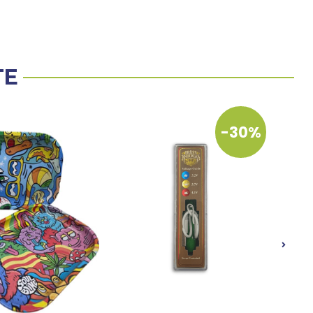
TE
-30%