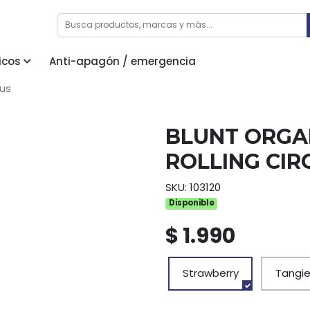
icos
Anti-apagón / emergencia
cus
BLUNT ORGA
ROLLING CIR
SKU: 103120
Disponible
$ 1.990
Strawberry
Tangi