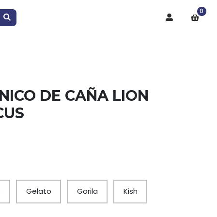
0
NICO DE CAÑA LION
CUS
e
Gelato
Gorila
Kish