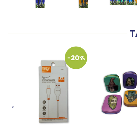
T
-20%