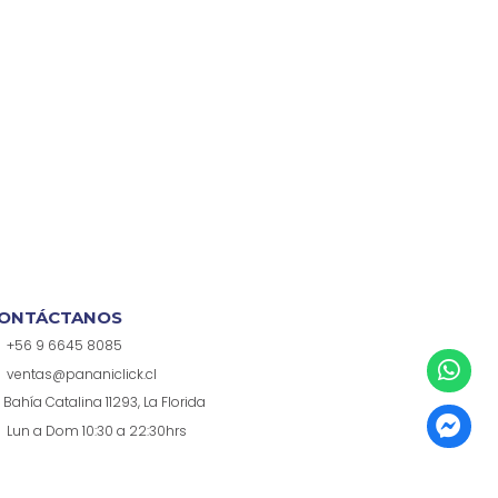
ONTÁCTANOS
+56 9 6645 8085
ventas@pananiclick.cl
Bahía Catalina 11293, La Florida
Lun a Dom 10:30 a 22:30hrs