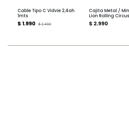
 metro
Cable Tipo C Vidvie 2,4ah
Cajita Metal / Mini Tin B
1mts
Lion Rolling Circu
$ 1.990
$ 2.990
$ 2.490