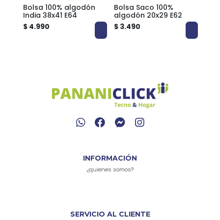
ón
Bolsa 100% algodón
Bolsa Saco 100%
Bols
India 38x41 E64
algodón 20x29 E62
alg
$ 4.990
$ 3.490
$ 4.
INFORMACIÓN
¿quienes somos?
SERVICIO AL CLIENTE