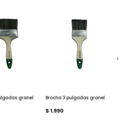
ulgadas granel
Brocha 3 pulgadas granel
Broch
$ 1.990
$ 1.