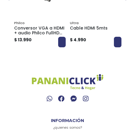
Philco
Ultra
Ultra
Conversor VGA a HDMI
Cable HDMI 5mts
Cabl
+ audio Philco FullHD
plug and Play 08118
$ 13.990
$ 4.990
$ 3.
INFORMACIÓN
¿quienes somos?