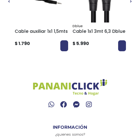
Dblue
Cable auxiliar 1x1 1,5mts
Cable 1x1 3mt 6,3 Dblue
Cabl
$ 1.790
$ 5.990
$ 2.
INFORMACIÓN
¿quienes somos?