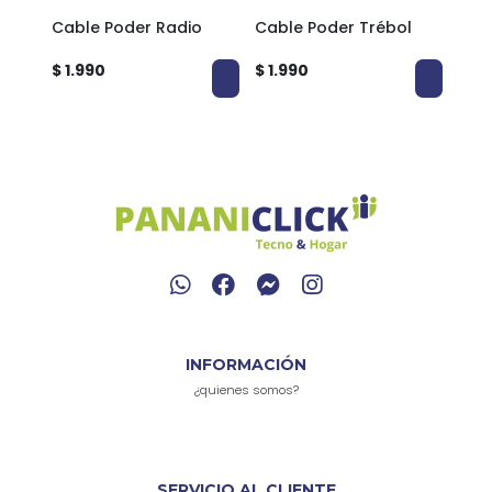
ooth
Cable Poder Radio
Cable Poder Trébol
Fono
B
Sup
$ 1.990
$ 1.990
$ 11
INFORMACIÓN
¿quienes somos?
SERVICIO AL CLIENTE