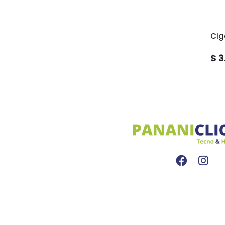
Cig
$ 3