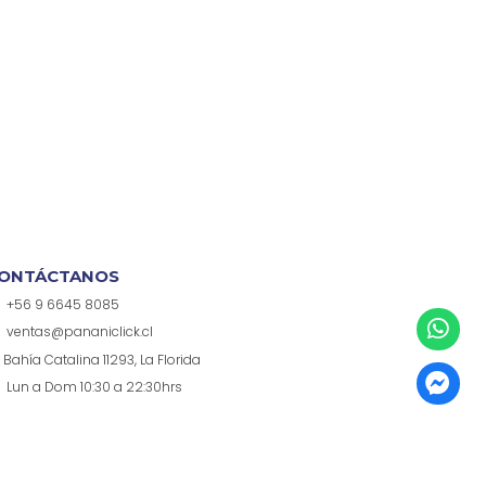
ONTÁCTANOS
+56 9 6645 8085
ventas@pananiclick.cl
Bahía Catalina 11293, La Florida
Lun a Dom 10:30 a 22:30hrs