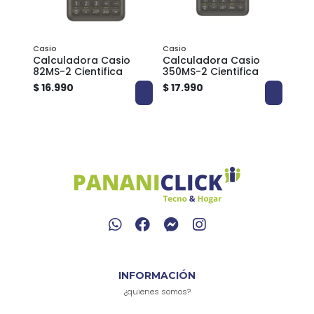
ones
Casio
Casio
o
Calculadora Casio
Calculadora Casio
Calc
82MS-2 Cientifica
350MS-2 Cientifica
82ES
$ 16.990
$ 17.990
$ 18
INFORMACIÓN
¿quienes somos?