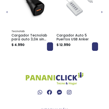
Tecnolab
Cargador Tecnolab
Cargador Auto 5
Car
B +
para auto 3,0A sin
Puertos USB Anker
Auto
da
cable
con
$ 4.990
$ 12.990
$ 6.
IRM5