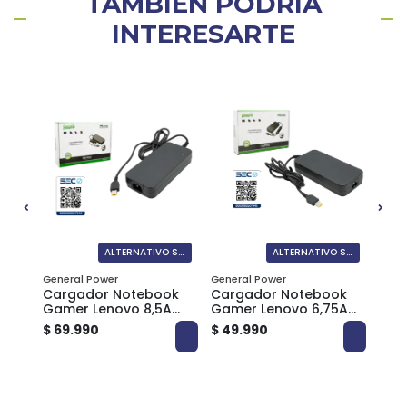
TAMBIÉN PODRÍA
INTERESARTE
ALTERNATIVO SEC
ALTERNATIVO SEC
ALTERNATIVO SEC
General Power
General Power
Gene
ok
Cargador Notebook
Cargador Notebook
Car
Gamer Lenovo 8,5A
Gamer Lenovo 6,75A
Gam
BLN85A
BLN75A
$ 69.990
$ 49.990
$ 69