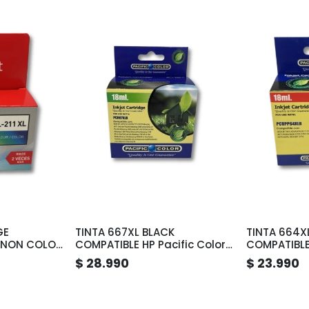
GE
TINTA 667XL BLACK
TINTA 664X
ANON COLOR
COMPATIBLE HP Pacific Color
COMPATIBLE 
PCRPP67XLB
PCR64XLB
$ 28.990
$ 23.990