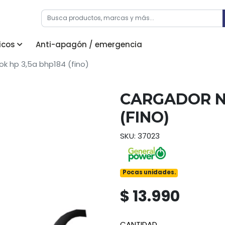
icos
Anti-apagón / emergencia
k hp 3,5a bhp184 (fino)
CARGADOR N
(FINO)
SKU: 37023
Pocas unidades.
$ 13.990
CANTIDAD