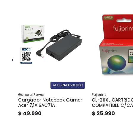
ALTERNATIVO SEC
General Power
Fujiprint
ATIBLE
Cargador Notebook Gamer
CL-211XL CARTRID
Acer 7,1A BAC71A
COMPATIBLE C/C
18ML
$ 49.990
$ 25.990