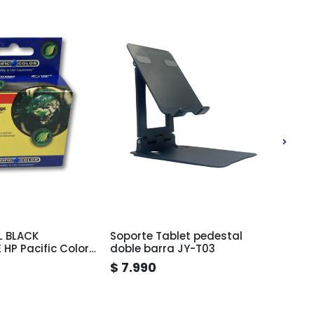
L BLACK
Soporte Tablet pedestal
Pack 
HP Pacific Color
doble barra JY-T03
Clasi
$ 7.990
$ 7.