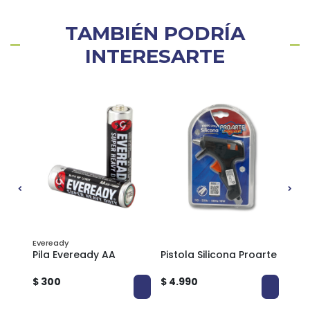
TAMBIÉN PODRÍA
INTERESARTE
Eveready
Pila Eveready AA
Pistola Silicona Proarte
Nive
Asak
$ 300
$ 4.990
$ 3.