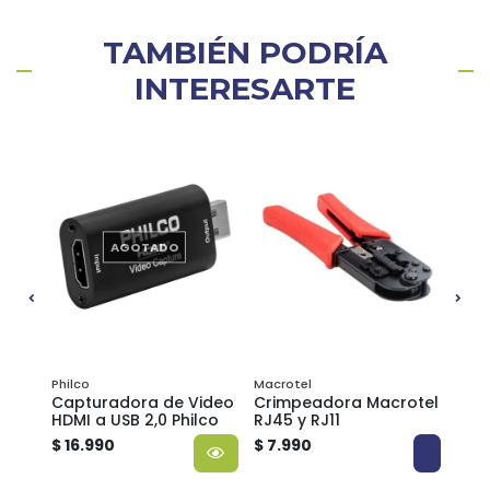
TAMBIÉN PODRÍA
INTERESARTE
AGOTADO
Philco
Macrotel
RJ45
Capturadora de Video
Crimpeadora Macrotel
Cabl
HDMI a USB 2,0 Philco
RJ45 y RJ11
met
$ 16.990
$ 7.990
$ 2.