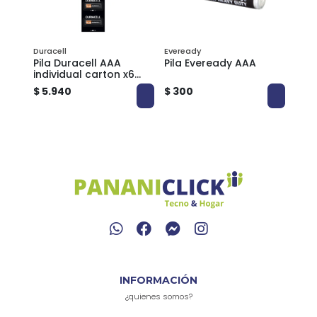
Duracell
Eveready
Philc
AA
Pila Duracell AAA
Pila Eveready AAA
Pila
individual carton x6
Phil
pilas
$ 5.940
$ 300
$ 1.
INFORMACIÓN
¿quienes somos?