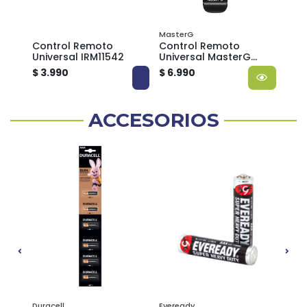
MasterG
Dblu
Control Remoto
Control Remoto
Con
te
Universal IRM11542
Universal MasterG
Univ
Multimarcas
de 
$ 3.990
$ 6.990
$ 5.
ACCESORIOS
Duracell
Eveready
Philc