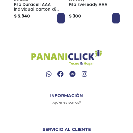
AA
Pila Duracell AAA
Pila Eveready AAA
Pila
individual carton x6
Phil
pilas
$ 5.940
$ 300
$ 1.
INFORMACIÓN
¿quienes somos?
SERVICIO AL CLIENTE