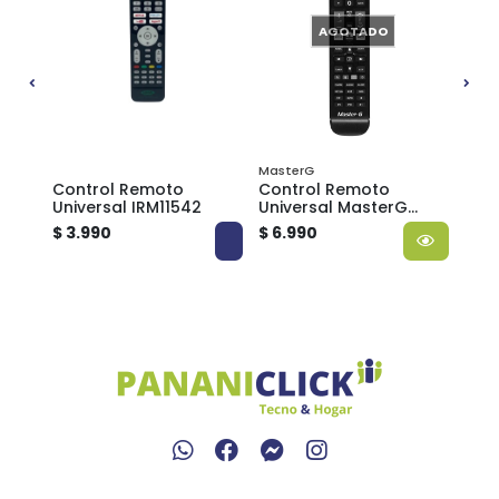
AGOTADO
MasterG
Control Remoto
Control Remoto
Con
Universal IRM11542
Universal MasterG
Univ
Multimarcas
$ 3.990
$ 6.990
$ 3.