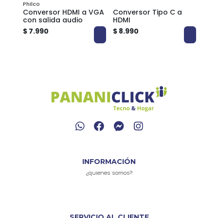
Philco
Philc
 +
Conversor HDMI a VGA
Conversor Tipo C a
Ada
co
con salida audio
HDMI
a HD
USB 
$ 7.990
$ 8.990
$ 29
B42
INFORMACIÓN
¿quienes somos?
SERVICIO AL CLIENTE