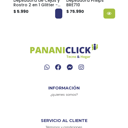
ca
Depiladora de Cejas y
Depiladora Philips
Dep
Rostro 2 en 1 Glitter -
BRE710
Rec
0 -
Portátil y Recargable
IRM
$ 5.990
$ 75.990
$ 6.
o
INFORMACIÓN
¿quienes somos?
SERVICIO AL CLIENTE
Términos y condiciones