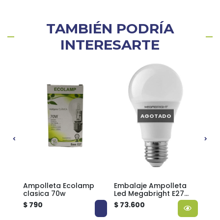
TAMBIÉN PODRÍA
INTERESARTE
AGOTADO
135
Ampolleta Ecolamp
Embalaje Ampolleta
Emb
clasica 70w
Led Megabright E27
Eco
fria 13W A60 64
120
$ 790
$ 73.600
$ 69
unidades