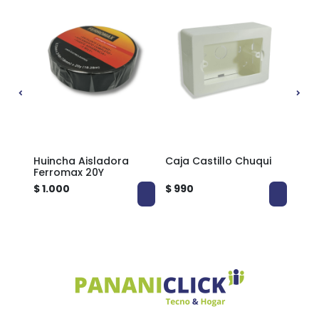
Casti
Huincha Aisladora
Caja Castillo Chuqui
Enc
Ferromax 20Y
Cast
$ 1.000
$ 990
$ 4.