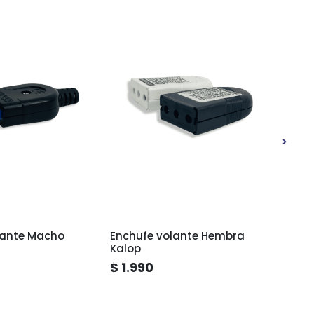
lante Macho
Enchufe volante Hembra
Pisto
Kalop
$ 1.990
$ 4.