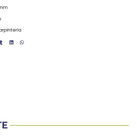
4mm
s
arpintería
TE