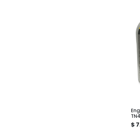
Eng
TN
$ 7