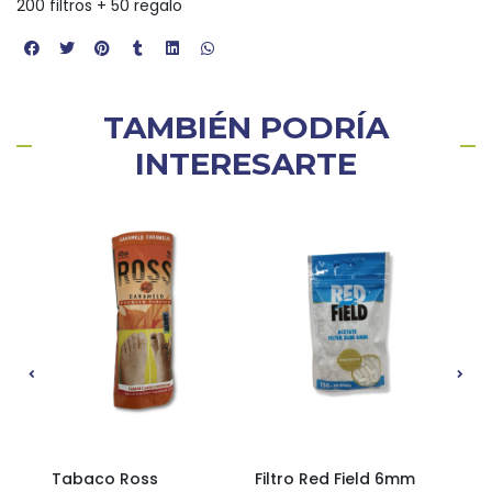
200 filtros + 50 regalo
TAMBIÉN PODRÍA
INTERESARTE
Tabaco Ross
Filtro Red Field 6mm
Filt