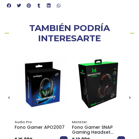
TAMBIÉN PODRÍA
INTERESARTE
3%
Audio Pro
Monster
Mons
Fono Gamer APO2007
Fono Gamer SNAP
Fon
Gaming Headset
LOU
AU928 Monster