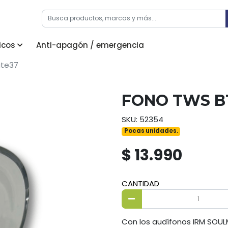
icos
Anti-apagón / emergencia
ate37
FONO TWS B
SKU: 52354
Pocas unidades.
$ 13.990
CANTIDAD
Con los audífonos IRM SOULM