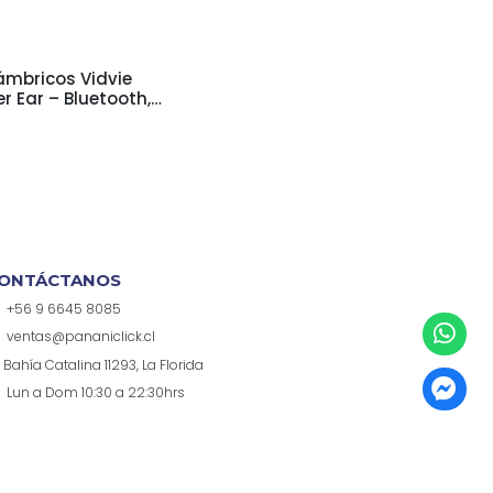
ámbricos Vidvie
r Ear – Bluetooth,
ción 80 Horas
ONTÁCTANOS
+56 9 6645 8085
ventas@pananiclick.cl
Bahía Catalina 11293, La Florida
Lun a Dom 10:30 a 22:30hrs