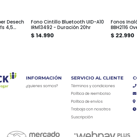
per Desech
Fono Cintillo Bluetooth UID-A10
Fonos Inal
fs 4,5
IRM13492 - Duración 20hr
BBH2116 Ove
Larga Dura
$ 14.990
$ 22.990
INFORMACIÓN
SERVICIO AL CLIENTE
C
¿quienes somos?
Términos y condiciones
Política de reembolso
Política de envíos
Trabaja con nosotros
Suscripción