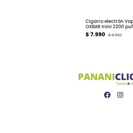
Cigarro electrón Va
OXBAR mini 2200 puf
nicotina
$ 7.990
$ 8.990