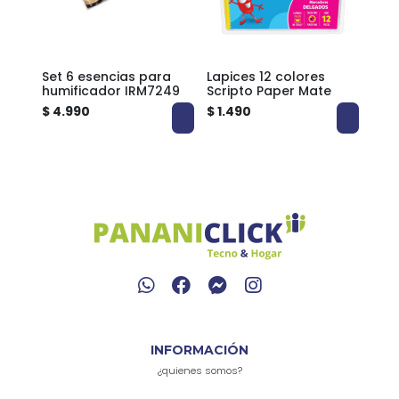
Set 6 esencias para
Lapices 12 colores
Set 
humificador IRM7249
Scripto Paper Mate
par
$ 4.990
$ 1.490
$ 2.
INFORMACIÓN
¿quienes somos?