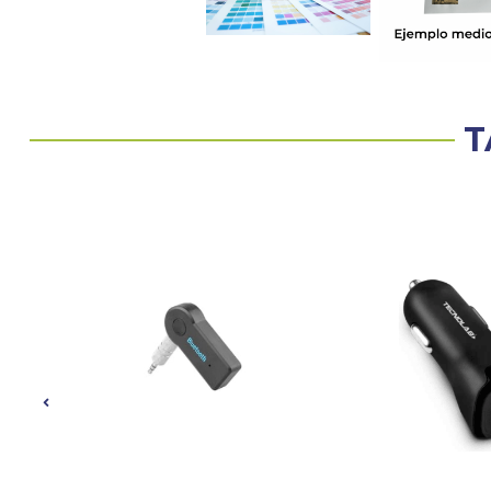
T
25%