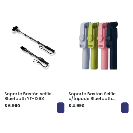
Soporte Bastón selfie
Soporte Baston Selfie
Bluetooth YT-1288
c/tripode Bluetooth
M10537
$ 6.990
$ 4.990