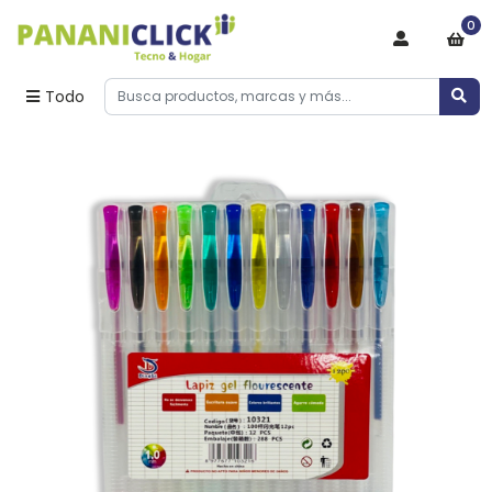
0
Todo