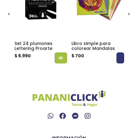
er
Set 24 plumones
Libro simple para
Libr
raft
Lettering Proarte
colorear Mandalas
col
otr
$ 6.990
$ 700
$ 2.