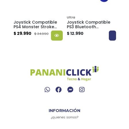
Ultra
Mons
Joystick Compatible
Joystick Compatible
Joys
PS4 Monster Stroke
PS3 Bluetooth
Com
itch
M5069 Bluetooth
Recargable con
Mon
$ 29.990
$ 12.990
$ 25
$ 34.990
Inalámbrico
Vibración y Cable USB
Blu
Recargable
Ultra
Vibr
INFORMACIÓN
¿quienes somos?