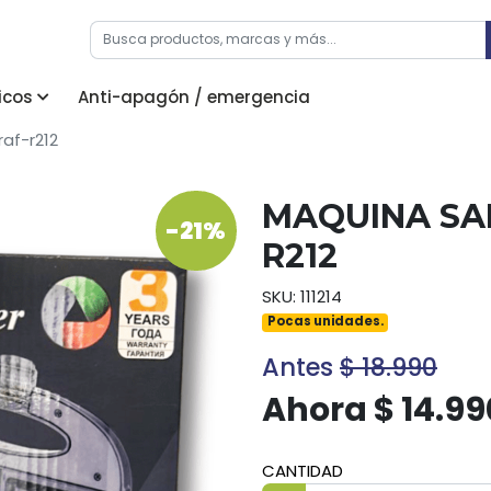
icos
Anti-apagón / emergencia
af-r212
MAQUINA SA
-21%
R212
SKU: 111214
Pocas unidades.
Antes
$ 18.990
Ahora $ 14.99
CANTIDAD