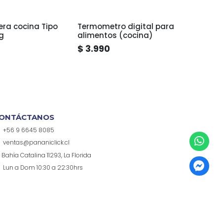
ra cocina Tipo
Termometro digital para
Máqu
g
alimentos (cocina)
RAF-
$ 3.990
$ 14
ONTÁCTANOS
+56 9 6645 8085
ventas@pananiclick.cl
Bahía Catalina 11293, La Florida
Lun a Dom 10:30 a 22:30hrs