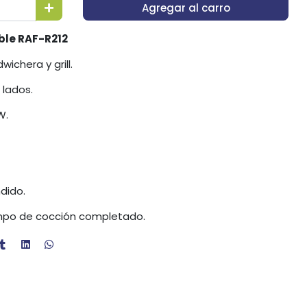
Agregar al carro
le RAF-R212
ichera y grill.
 lados.
W.
ndido.
iempo de cocción completado.