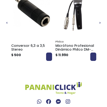
Philco
Philc
Conversor 6,3 a 3,5
Micrófono Profesional
Sis
oz
Stereo
Dinámico Philco DM-
Inal
18K para Karaoke y
WM5
$ 500
$ 11.990
$ 39
Eventos
Kar
Pre