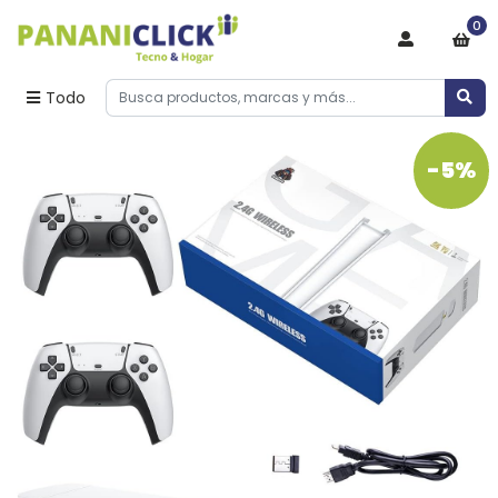
0
Todo
-5%