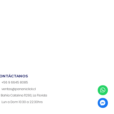
ONTÁCTANOS
+56 9 6645 8085
ventas@pananiclick.cl
Bahía Catalina 11293, La Florida
Lun a Dom 10:30 a 22:30hrs