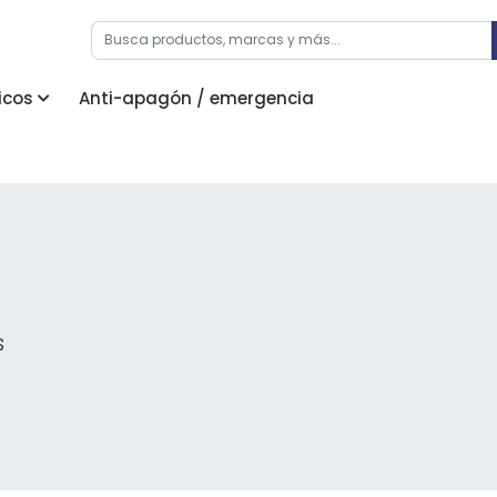
icos
Anti-apagón / emergencia
s