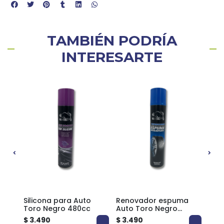
TAMBIÉN PODRÍA
INTERESARTE
e
Silicona para Auto
Renovador espuma
Para
Toro Negro 480cc
Auto Toro Negro
Aut
480cc
$ 3.490
$ 3.490
$ 3.