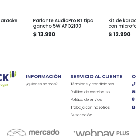
Karaoke
Parlante AudioPro BT tipo
Kit de kara
gancho 5W APO2100
con microf
MY7325
$ 13.990
$ 12.990
INFORMACIÓN
SERVICIO AL CLIENTE
C
¿quienes somos?
Términos y condiciones
Política de reembolso
Política de envíos
Trabaja con nosotros
Suscripción