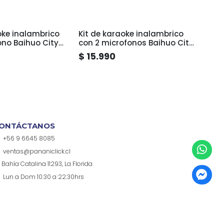
oke inalambrico
Kit de karaoke inalambrico
Mini 
ono Baihuo City
con 2 microfonos Baihuo City
Karao
MY7325
Micró
$ 15.990
$ 5.
Reca
ONTÁCTANOS
+56 9 6645 8085
ventas@pananiclick.cl
Bahía Catalina 11293, La Florida
Lun a Dom 10:30 a 22:30hrs