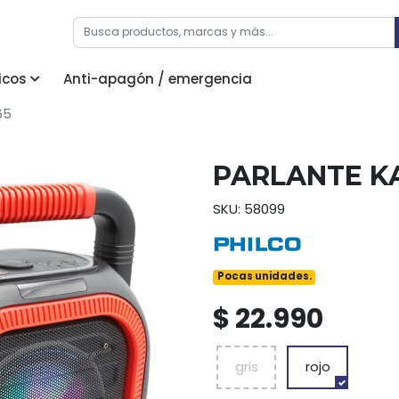
icos
Anti-apagón / emergencia
65
PARLANTE K
SKU: 58099
Pocas unidades.
$ 22.990
gris
rojo