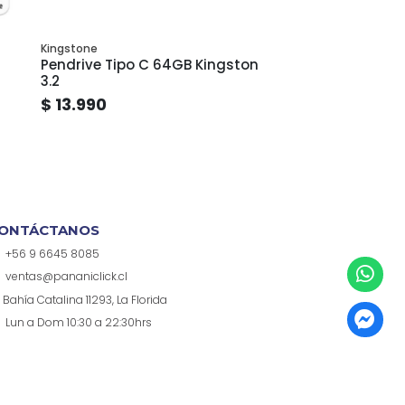
Kingstone
Pendrive Tipo C 64GB Kingston
3.2
$ 13.990
ONTÁCTANOS
+56 9 6645 8085
ventas@pananiclick.cl
Bahía Catalina 11293, La Florida
Lun a Dom 10:30 a 22:30hrs